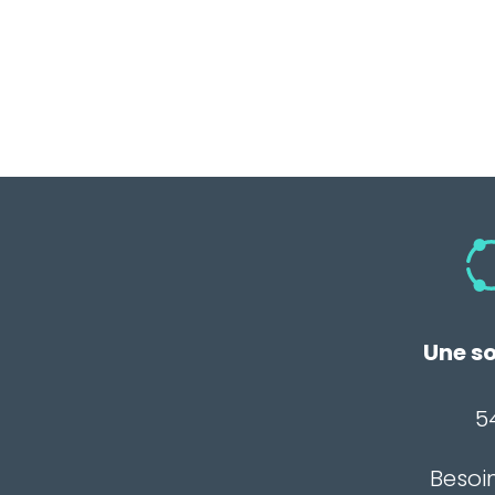
Une so
5
Besoi