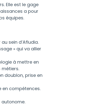
s. Elle est le gage
nnaissances a pour
os équipes.
 au sein d’Afludia.
age » qui va allier
ologie à mettre en
 métiers.
en doublon, prise en
ée en compétences.
0% autonome.